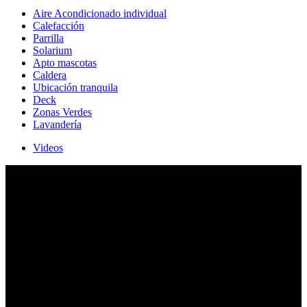
Aire Acondicionado individual
Calefacción
Parrilla
Solarium
Apto mascotas
Caldera
Ubicación tranquila
Deck
Zonas Verdes
Lavandería
Videos