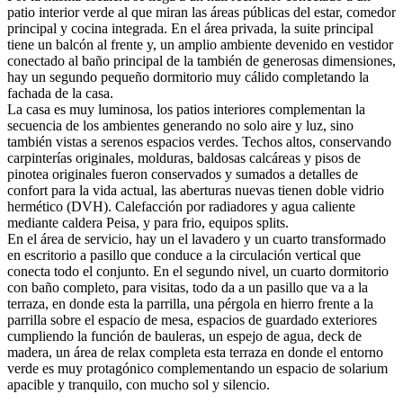
patio interior verde al que miran las áreas públicas del estar, comedor
principal y cocina integrada. En el área privada, la suite principal
tiene un balcón al frente y, un amplio ambiente devenido en vestidor
conectado al baño principal de la también de generosas dimensiones,
hay un segundo pequeño dormitorio muy cálido completando la
fachada de la casa.
La casa es muy luminosa, los patios interiores complementan la
secuencia de los ambientes generando no solo aire y luz, sino
también vistas a serenos espacios verdes. Techos altos, conservando
carpinterías originales, molduras, baldosas calcáreas y pisos de
pinotea originales fueron conservados y sumados a detalles de
confort para la vida actual, las aberturas nuevas tienen doble vidrio
hermético (DVH). Calefacción por radiadores y agua caliente
mediante caldera Peisa, y para frio, equipos splits.
En el área de servicio, hay un el lavadero y un cuarto transformado
en escritorio a pasillo que conduce a la circulación vertical que
conecta todo el conjunto. En el segundo nivel, un cuarto dormitorio
con baño completo, para visitas, todo da a un pasillo que va a la
terraza, en donde esta la parrilla, una pérgola en hierro frente a la
parrilla sobre el espacio de mesa, espacios de guardado exteriores
cumpliendo la función de bauleras, un espejo de agua, deck de
madera, un área de relax completa esta terraza en donde el entorno
verde es muy protagónico complementando un espacio de solarium
apacible y tranquilo, con mucho sol y silencio.