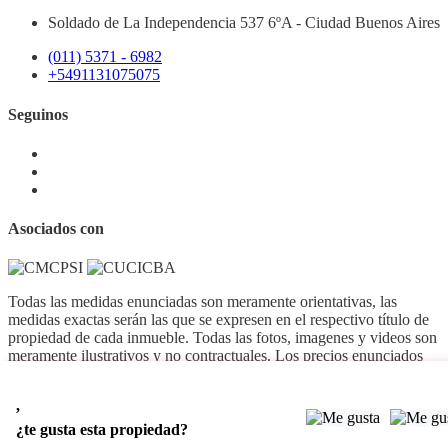
Soldado de La Independencia 537 6ºA - Ciudad Buenos Aires
(011) 5371 - 6982
+5491131075075
Seguinos
Asociados con
Todas las medidas enunciadas son meramente orientativas, las
medidas exactas serán las que se expresen en el respectivo título de
propiedad de cada inmueble. Todas las fotos, imagenes y videos son
meramente ilustrativos y no contractuales. Los precios enunciados
son meramente orientativos y no contractuales.
,
© 2026 Polaris Real Estate Consulting.
¿te gusta esta propiedad?