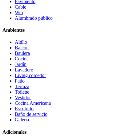
Pavimento
Cable
Wifi
Alumbrado público
Ambientes
Altillo
Balcón
Baulera
Cocina
Jardín
Lavadero
Living comedor
Patio
Terraza
Toilette
Vestidor
Cocina Americana
Escritorio
Baño de servicio
Galería
Adicionales