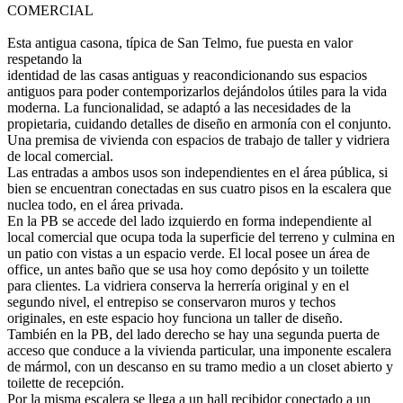
COMERCIAL
Esta antigua casona, típica de San Telmo, fue puesta en valor
respetando la
identidad de las casas antiguas y reacondicionando sus espacios
antiguos para poder contemporizarlos dejándolos útiles para la vida
moderna. La funcionalidad, se adaptó a las necesidades de la
propietaria, cuidando detalles de diseño en armonía con el conjunto.
Una premisa de vivienda con espacios de trabajo de taller y vidriera
de local comercial.
Las entradas a ambos usos son independientes en el área pública, si
bien se encuentran conectadas en sus cuatro pisos en la escalera que
nuclea todo, en el área privada.
En la PB se accede del lado izquierdo en forma independiente al
local comercial que ocupa toda la superficie del terreno y culmina en
un patio con vistas a un espacio verde. El local posee un área de
office, un antes baño que se usa hoy como depósito y un toilette
para clientes. La vidriera conserva la herrería original y en el
segundo nivel, el entrepiso se conservaron muros y techos
originales, en este espacio hoy funciona un taller de diseño.
También en la PB, del lado derecho se hay una segunda puerta de
acceso que conduce a la vivienda particular, una imponente escalera
de mármol, con un descanso en su tramo medio a un closet abierto y
toilette de recepción.
Por la misma escalera se llega a un hall recibidor conectado a un