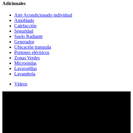
Adicionales
Aire Acondicionado individual
Amoblado
Calefacción
Seguridad
Suelo Radiante
Generador
Ubicación tranquila
Portones eléctricos
Zonas Verdes
Microondas
Lavavajillas
Lavandería
Videos