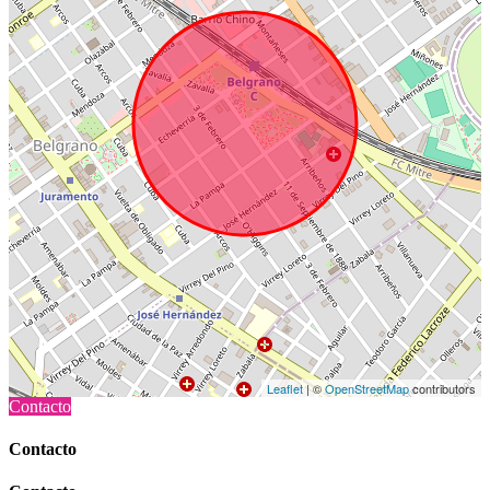
Leaflet
| ©
OpenStreetMap
contributors
Contacto
Contacto