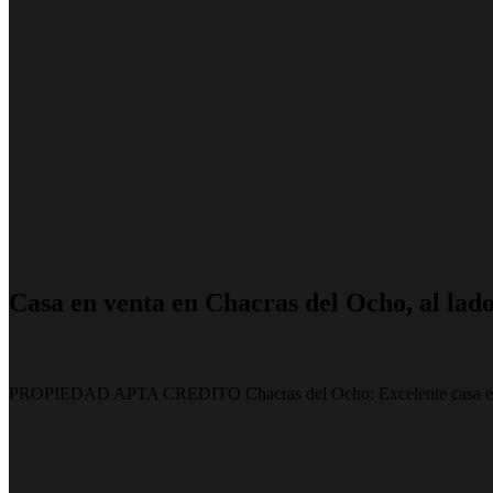
Casa en venta en Chacras del Ocho, al lado
Quinta
PROPIEDAD APTA CREDITO Chacras del Ocho: Excelente casa en vent
Ver propiedad