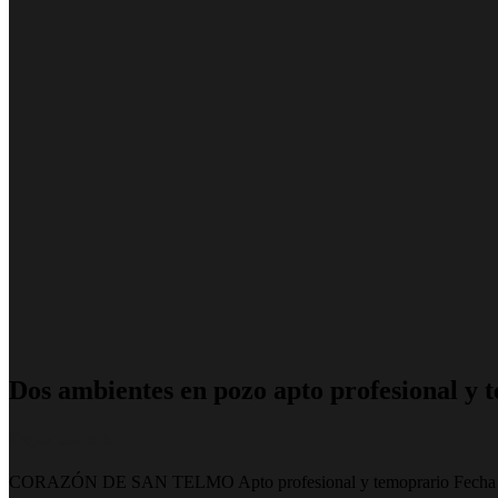
Dos ambientes en pozo apto profesional y 
Departamento
CORAZÓN DE SAN TELMO Apto profesional y temoprario Fecha de e