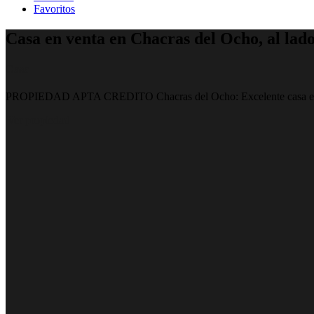
Favoritos
Casa en venta en Chacras del Ocho, al lado
Casa
PROPIEDAD APTA CREDITO Chacras del Ocho: Excelente casa en vent
Ver propiedad